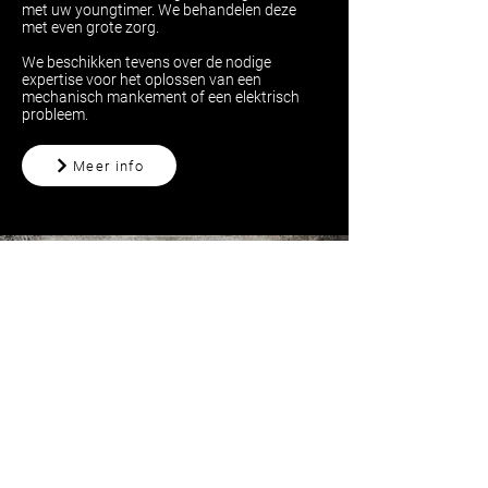
met uw youngtimer. We behandelen deze
met even grote zorg.
We beschikken tevens over de nodige
expertise voor het oplossen van een
mechanisch mankement of een elektrisch
probleem.
Meer info
HEEFT UW OLDTIMER EEN
HERSTELLING NODIG OF IS HET
TIJD VOOR EEN
ZOMERONDERHOUD?
MAAK EEN AFSPRAAK BIJ
MICA MECHANICS IN
OOSTNIEUWKERKE.