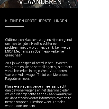
VLAANDEREN
Contacteer ons
KLEINE EN GROTE HERSTELLINGEN
Oldtimers en klassieke wagens zijn een genot
om mee te rijden. Heeft u echter een
probleem met uw oldtimer, dan kijken we bij
MICA Mechanics in Oostnieuwkerke hier
graag naar.
Zo zijn we gespecialiseerd in het uitvoeren
van grote en kleine herstellingen bij oldtimers
van alle merken in regio West-Vlaanderen.
Van een Volkswagen T1 tot een Mercedes
Pagode en meer.
Klassieke wagens vergen meer aandacht
dan gewone wagens en net daarom bieden
we een klantgerichte aanpak aan waarbij we
de klant steeds vooraf informeren over de te
nemen stappen. Hierdoor weet u precies
waar u aan toe bent.